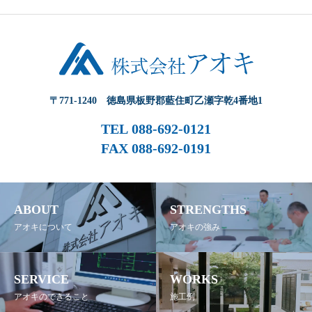
〒771-1240 徳島県板野郡藍住町乙瀬字乾4番地1
TEL
088-692-0121
FAX 088-692-0191
ABOUT
STRENGTHS
アオキについて
アオキの強み
SERVICE
WORKS
アオキのできること
施工例